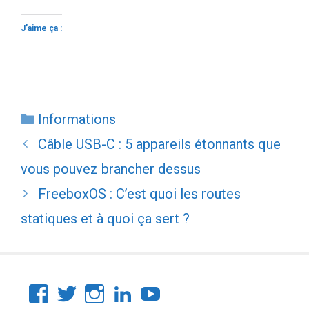
J’aime ça :
Catégories
Informations
Câble USB-C : 5 appareils étonnants que
vous pouvez brancher dessus
FreeboxOS : C’est quoi les routes
statiques et à quoi ça sert ?
Facebook
Twitter
Instagram
LinkedIn
YouTube