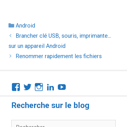
Catégories
Android
Brancher clé USB, souris, imprimante…
sur un appareil Android
Renommer rapidement les fichiers
Facebook
Twitter
Instagram
LinkedIn
YouTube
Recherche sur le blog
Rechercher :